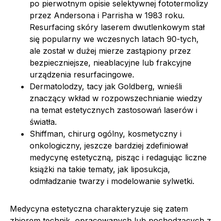
po pierwotnym opisie selektywnej fototermolizy
przez Andersona i Parrisha w 1983 roku.
Resurfacing skóry laserem dwutlenkowym stał
się popularny we wczesnych latach 90-tych,
ale został w dużej mierze zastąpiony przez
bezpieczniejsze, nieablacyjne lub frakcyjne
urządzenia resurfacingowe.
Dermatolodzy, tacy jak Goldberg, wnieśli
znaczący wkład w rozpowszechnianie wiedzy
na temat estetycznych zastosowań laserów i
światła.
Shiffman, chirurg ogólny, kosmetyczny i
onkologiczny, jeszcze bardziej zdefiniował
medycynę estetyczną, pisząc i redagując liczne
książki na takie tematy, jak liposukcja,
odmładzanie twarzy i modelowanie sylwetki.
Medycyna estetyczna charakteryzuje się zatem
zbiorem technik, opracowanych lub pochodzących z