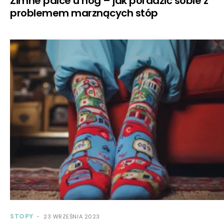
Zimne palce u nóg – jak poradzić sobie z
problemem marznących stóp
STOPY
23 WRZEŚNIA 2023