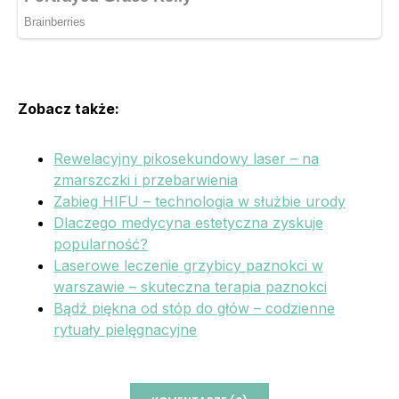
Zobacz także:
Rewelacyjny pikosekundowy laser – na
zmarszczki i przebarwienia
Zabieg HIFU – technologia w służbie urody
Dlaczego medycyna estetyczna zyskuje
popularność?
Laserowe leczenie grzybicy paznokci w
warszawie – skuteczna terapia paznokci
Bądź piękna od stóp do głów – codzienne
rytuały pielęgnacyjne