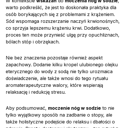
W kontekście
wskazań
do
moczenia nóg w sodzie
,
warto podkreślić, że jest to doskonała praktyka dla
osób borykających się z problemami z krążeniem.
Sód wspomaga rozszerzanie naczyń krwionośnych,
co sprzyja lepszemu krążeniu krwi. Dodatkowo,
proces ten może przynieść ulgę przy opuchliznach,
bólach stóp i obrzękach.
Nie bez znaczenia pozostaje również aspekt
zapachowy. Dodanie kilku kropel ulubionego olejku
eterycznego do wody z sodą nie tylko urozmaica
doświadczenie, ale także wnosi do tego rytuału
aromaterapeutyczne walory, które wspierają
relaksację i redukcję stresu.
Aby podsumować,
moczenie nóg w sodzie
to nie
tylko wyjątkowy sposób na zadbanie o stopy, ale
także holistyczne podejście do relaksu i dbałości o