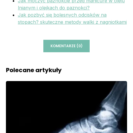
Jak moczyć paznokcie przed manicure w oleju
lnianym i olejkach do paznokci?
Jak pozbyć się bolesnych odcisków na
stopach? skuteczne metody walki z nagniotkami
KOMENTARZE (0)
Polecane artykuły