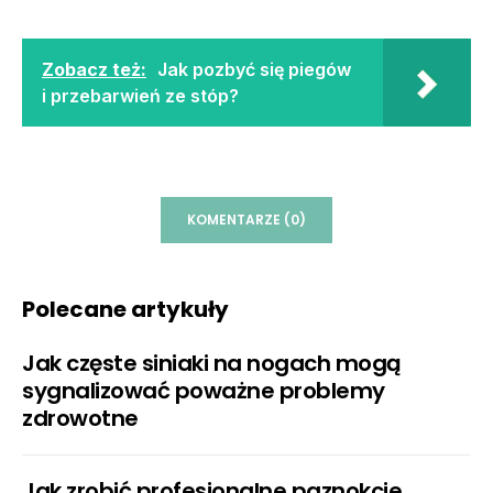
Zobacz też:
Jak pozbyć się piegów
i przebarwień ze stóp?
KOMENTARZE (0)
Polecane artykuły
Jak częste siniaki na nogach mogą
sygnalizować poważne problemy
zdrowotne
Jak zrobić profesjonalne paznokcie