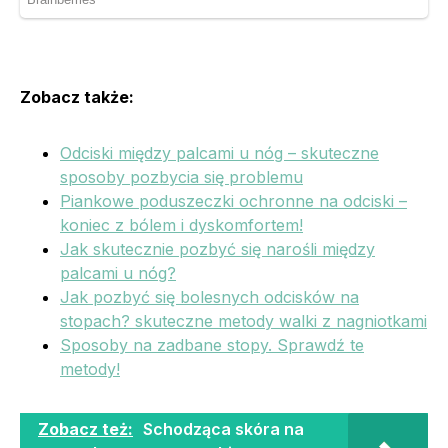
Zobacz także:
Odciski między palcami u nóg – skuteczne
sposoby pozbycia się problemu
Piankowe poduszeczki ochronne na odciski –
koniec z bólem i dyskomfortem!
Jak skutecznie pozbyć się narośli między
palcami u nóg?
Jak pozbyć się bolesnych odcisków na
stopach? skuteczne metody walki z nagniotkami
Sposoby na zadbane stopy. Sprawdź te
metody!
Zobacz też:
Schodząca skóra na