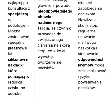
najlepiej po
element
głównie z powodu
konsultacji z
zapobiegania
nieodpowiedniego
specjalistą
–
odciskom.
obuwia
i
np.
Nawilżanie
nadmiernego
podologiem.
skóry stóp,
tarcia
. Te czynniki
Można
regularne
prowadzą do
zastosować
usuwanie
zwiększonego
specjalne
martwego
ciśnienia na skórę
plastrowe
naskórka i
stóp, co z kolei
lub
stosowanie
wywołuje
silikonowe
odpowiednich
tworzenie się
nakładki
,
kremów
mogą
odcisków.
które
zminimalizowa
pomagają w
ryzyko
redukcji
powstawania
ucisku na
odcisków.
odcisku.