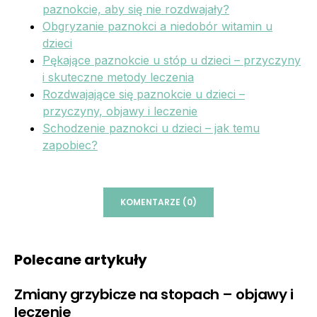
paznokcie, aby się nie rozdwajały?
Obgryzanie paznokci a niedobór witamin u
dzieci
Pękające paznokcie u stóp u dzieci – przyczyny
i skuteczne metody leczenia
Rozdwajające się paznokcie u dzieci –
przyczyny, objawy i leczenie
Schodzenie paznokci u dzieci – jak temu
zapobiec?
KOMENTARZE (0)
Polecane artykuły
Zmiany grzybicze na stopach – objawy i
leczenie