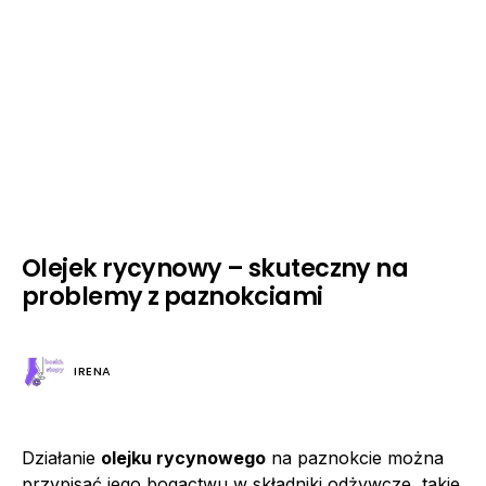
Olejek rycynowy – skuteczny na
problemy z paznokciami
IRENA
Działanie
olejku rycynowego
na paznokcie można
przypisać jego bogactwu w składniki odżywcze, takie