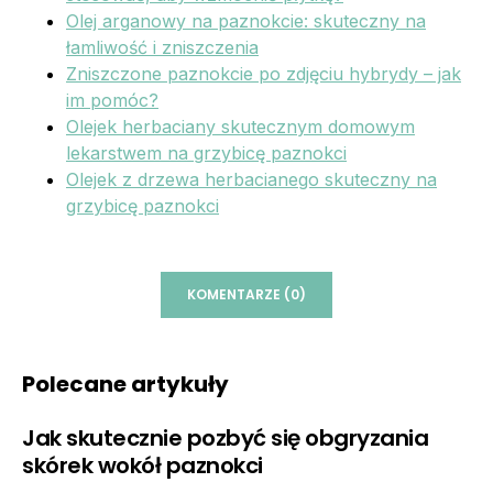
Olej arganowy na paznokcie: skuteczny na
łamliwość i zniszczenia
Zniszczone paznokcie po zdjęciu hybrydy – jak
im pomóc?
Olejek herbaciany skutecznym domowym
lekarstwem na grzybicę paznokci
Olejek z drzewa herbacianego skuteczny na
grzybicę paznokci
KOMENTARZE (0)
Polecane artykuły
Jak skutecznie pozbyć się obgryzania
skórek wokół paznokci